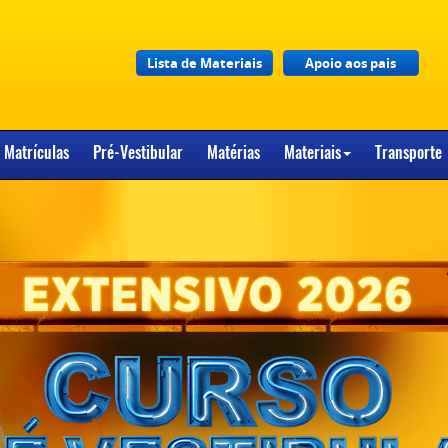
Lista de Materiais
Apoio aos pais
Matrículas
Pré-Vestibular
Matérias
Materiais
Transporte