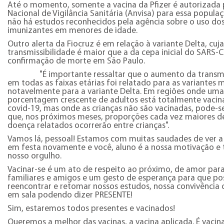
Até o momento, somente a vacina da Pfizer é autorizada 
Nacional de Vigilância Sanitária (Anvisa) para essa populaç
não há estudos reconhecidos pela agência sobre o uso do
imunizantes em menores de idade.
Outro alerta da Fiocruz é em relação à variante Delta, cuja
transmissibilidade é maior que a da cepa inicial do SARS-C
confirmação de morte em São Paulo.
"É importante ressaltar que o aumento da transmis
em todas as faixas etárias foi relatado para as variantes 
notavelmente para a variante Delta. Em regiões onde uma
porcentagem crescente de adultos está totalmente vacin
covid-19, mas onde as crianças não são vacinadas, pode-s
que, nos próximos meses, proporções cada vez maiores d
doença relatados ocorrerão entre crianças".
Vamos lá, pessoal! Estamos com muitas saudades de ver a
em festa novamente e você, aluno é a nossa motivação 
nosso orgulho.
Vacinar-se é um ato de respeito ao próximo, de amor par
familiares e amigos e um gesto de esperança para que p
reencontrar e retomar nossos estudos, nossa convivência
em sala podendo dizer PRESENTE!
Sim, estaremos todos presentes e vacinados!
Queremos a melhor das vacinas, a vacina aplicada. É vacin