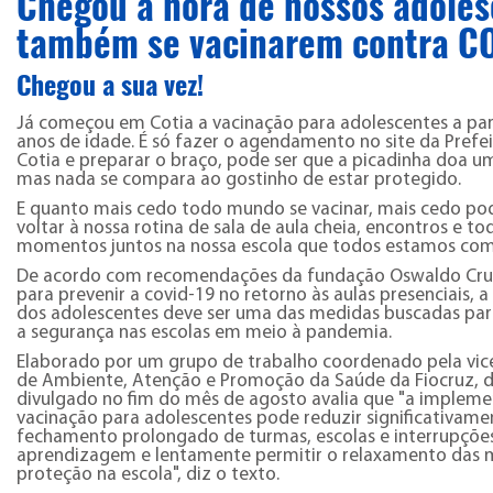
Chegou a hora de nossos adole
também se vacinarem contra C
Chegou a sua vez!
Já começou em Cotia a vacinação para adolescentes a par
anos de idade. É só fazer o agendamento no site da Prefe
Cotia e preparar o braço, pode ser que a picadinha doa 
mas nada se compara ao gostinho de estar protegido.
E quanto mais cedo todo mundo se vacinar, mais cedo p
voltar à nossa rotina de sala de aula cheia, encontros e t
momentos juntos na nossa escola que todos estamos com
De acordo com recomendações da fundação Oswaldo Cruz
para prevenir a covid-19 no retorno às aulas presenciais, 
dos adolescentes deve ser uma das medidas buscadas pa
a segurança nas escolas em meio à pandemia.
Elaborado por um grupo de trabalho coordenado pela vic
de Ambiente, Atenção e Promoção da Saúde da Fiocruz,
divulgado no fim do mês de agosto avalia que "a implem
vacinação para adolescentes pode reduzir significativame
fechamento prolongado de turmas, escolas e interrupçõe
aprendizagem e lentamente permitir o relaxamento das 
proteção na escola", diz o texto.