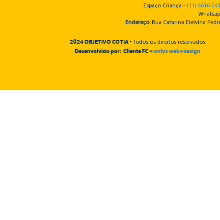
Espaço Criança -
(11) 4616-24
Whatsap
Endereço:
Rua Catarina Etelvina Pedro
2024 OBJETIVO COTIA -
Todos os direitos reservados
Desenvolvido por: Cliente FC +
onlyx web+design