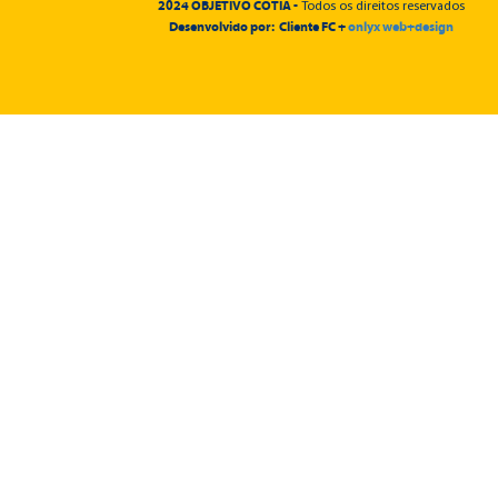
2024 OBJETIVO COTIA -
Todos os direitos reservados
Desenvolvido por: Cliente FC +
onlyx web+design