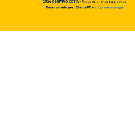
2024 OBJETIVO COTIA -
Todos os direitos reservados
Desenvolvido por: Cliente FC +
onlyx web+design