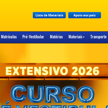
Lista de Materiais
Apoio aos pais
Matrículas
Pré-Vestibular
Matérias
Materiais
Transporte